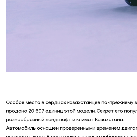
Особое место в сердцах казахстанцев по-прежнему з
продано 20 697 единиц этой модели. Секрет его поп
разнообразный ландшафт и климат Казахстана.
Автомобиль оснащен проверенными временем двигател
плавность хода. В сочетании с полным набором сов