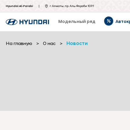
Hyundai Al-Farabi
г. Алматы, пр. Аль-Фараби 107/1
Модельный ряд
Авток
На главную
>
О нас
>
Новости