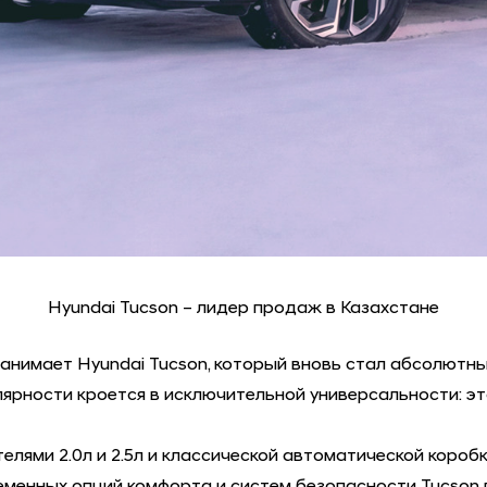
Hyundai Tucson – лидер продаж в Казахстане
анимает Hyundai Tucson, который вновь стал абсолютны
улярности кроется в исключительной универсальности: 
ями 2.0л и 2.5л и классической автоматической коробк
ременных опций комфорта и систем безопасности Tucso