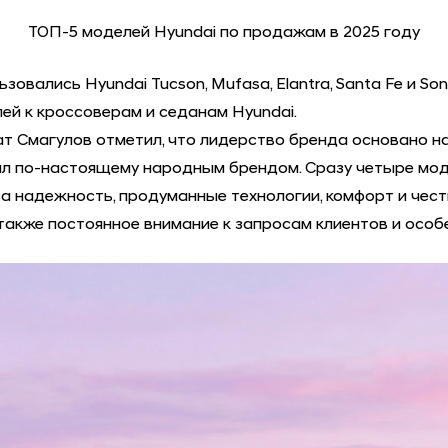
ТОП-5 моделей Hyundai по продажам в 2025 году
зовались Hyundai Tucson, Mufasa, Elantra, Santa Fe и 
ей к кроссоверам и седанам Hyundai.
т Смагулов отметил, что лидерство бренда основано на
ал по-настоящему народным брендом. Сразу четыре модел
т за надежность, продуманные технологии, комфорт и че
 также постоянное внимание к запросам клиентов и особ