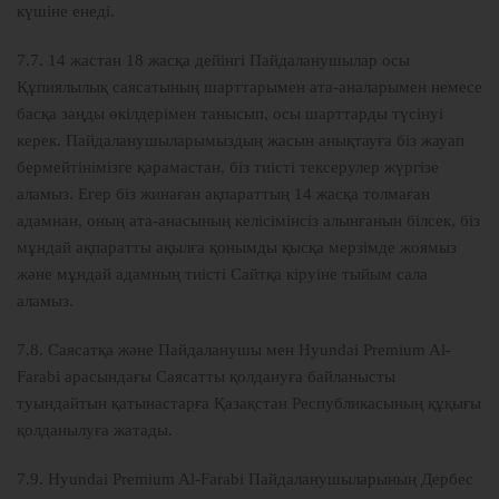
күшіне енеді.
7.7. 14 жастан 18 жасқа дейінгі Пайдаланушылар осы
Құпиялылық саясатының шарттарымен ата-аналарымен немесе
басқа заңды өкілдерімен танысып, осы шарттарды түсінуі
керек. Пайдаланушыларымыздың жасын анықтауға біз жауап
бермейтінімізге қарамастан, біз тиісті тексерулер жүргізе
аламыз. Егер біз жинаған ақпараттың 14 жасқа толмаған
адамнан, оның ата-анасының келісімінсіз алынғанын білсек, біз
мұндай ақпаратты ақылға қонымды қысқа мерзімде жоямыз
және мұндай адамның тиісті Сайтқа кіруіне тыйым сала
аламыз.
7.8. Саясатқа және Пайдаланушы мен Hyundai Premium Al-
Farabi арасындағы Саясатты қолдануға байланысты
туындайтын қатынастарға Қазақстан Республикасының құқығы
қолданылуға жатады.
7.9. Hyundai Premium Al-Farabi Пайдаланушыларының Дербес