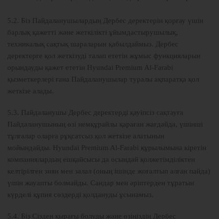
5.2. Біз Пайдаланушылардың Дербес деректерін қорғау үшін
барлық қажетті және жеткілікті ұйымдастырушылық,
техникалық сақтық шараларын қабылдаймыз. Дербес
деректерге қол жеткізуді талап ететін жұмыс функцияларын
орындауды қажет ететін Hyundai Premium Al-Farabi
қызметкерлері ғана Пайдаланушылар туралы ақпаратқа қол
жеткізе алады.
5.3. Пайдаланушы Дербес деректерді қауіпсіз сақтауға
Пайдаланушының өзі немқұрайлы қараған жағдайда, үшінші
тұлғалар оларға рұқсатсыз қол жеткізе алатынын
мойындайды. Hyundai Premium Al-Farabi құрылымына кіретін
компаниялардың ешқайсысы да осындай қолжетімділіктен
келтірілген зиян мен залал (оның ішінде жоғалтып алған пайда)
үшін жауапты болмайды. Сандар мен әріптерден тұратын
күрделі құпия сөздерді қолдануды ұсынамыз.
5.4. Біз Сізден қырағы болуды және өзіңіздің Дербес