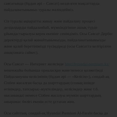
саясатында (бұдан әрі – Саясат) көзделген мақсаттарда
пайдаланатынымыз туралы мәлімдейміз.
Сіз туралы ақпаратты жинау және пайдалану процесі
делдалдарды пайдаланбай, мүмкіндігінше ашық түрде
ұйымдастырылуы керек екеніне сенімдіміз. Осы Саясат Дербес
деректерді қалай жинайтынымызды, пайдаланатынымызды
және қалай беретінімізді түсіндіреді (осы Саясатта келтірілген
анықтамаға сәйкес).
Осы Саясат — Интернет желісінде
http://hyundai-premium.kz/
мекенжайы бойынша орналасқан және/немесе қолжетімді
Пайдаланушы келісімінің (бұдан әрі — «Келісім»), сондай-ақ
Сізбен жасалған басқа да шарттардың (соның ішінде
өтінімдер, тапсырыс-жүктелімдер, келісімдер және т.б.
нысанында) немесе Сізбен жасалуы мүмкін шарттардың
ажырамас бөлігі екенін есте ұстаған жөн.
Осы сайттың, сондай-ақ Hyundai Premium Al-Farabi басқа да