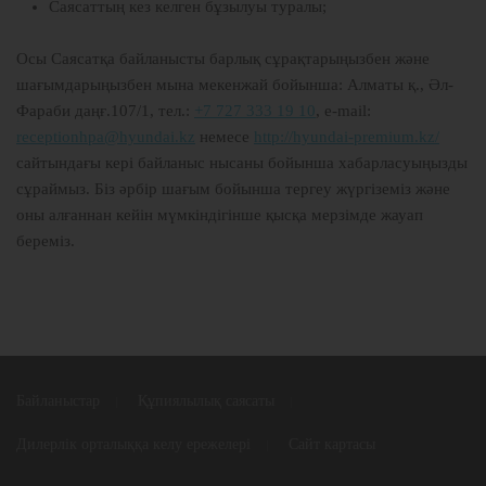
Саясаттың кез келген бұзылуы туралы;
Осы Саясатқа байланысты барлық сұрақтарыңызбен және
шағымдарыңызбен мына мекенжай бойынша: Алматы қ., Әл-
Фараби даңғ.107/1, тел.:
+7 727 333 19 10
, e-mail:
receptionhpa@hyundai.kz
немесе
http://hyundai-premium.kz/
сайтындағы кері байланыс нысаны бойынша хабарласуыңызды
сұраймыз. Біз әрбір шағым бойынша тергеу жүргіземіз және
оны алғаннан кейін мүмкіндігінше қысқа мерзімде жауап
береміз.
Байланыстар
Құпиялылық саясаты
Дилерлік орталыққа келу ережелері
Сайт картасы