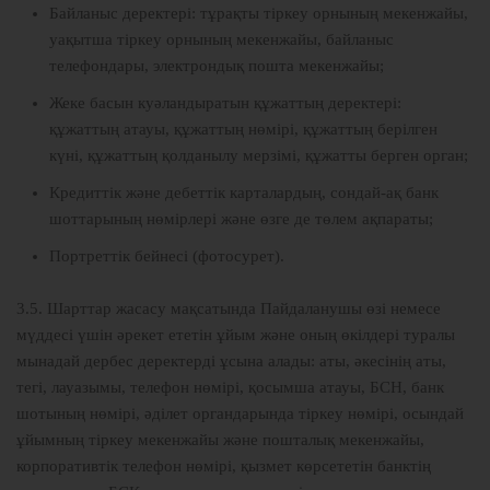
Байланыс деректері: тұрақты тіркеу орнының мекенжайы,
уақытша тіркеу орнының мекенжайы, байланыс
телефондары, электрондық пошта мекенжайы;
Жеке басын куәландыратын құжаттың деректері:
құжаттың атауы, құжаттың нөмірі, құжаттың берілген
күні, құжаттың қолданылу мерзімі, құжатты берген орган;
Кредиттік және дебеттік карталардың, сондай-ақ банк
шоттарының нөмірлері және өзге де төлем ақпараты;
Портреттік бейнесі (фотосурет).
3.5. Шарттар жасасу мақсатында Пайдаланушы өзі немесе
мүддесі үшін әрекет ететін ұйым және оның өкілдері туралы
мынадай дербес деректерді ұсына алады: аты, әкесінің аты,
тегі, лауазымы, телефон нөмірі, қосымша атауы, БСН, банк
шотының нөмірі, әділет органдарында тіркеу нөмірі, осындай
ұйымның тіркеу мекенжайы және пошталық мекенжайы,
корпоративтік телефон нөмірі, қызмет көрсететін банктің