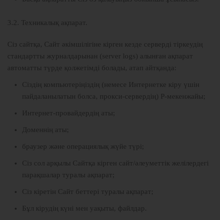
3.2. Техникалық ақпарат.
Сіз сайтқа, Сайт әкімшілігіне кірген кезде серверді тіркеудің
стандартты журналдарынан (server logs) алынған ақпарат
автоматты түрде қолжетімді болады, атап айтқанда:
Сіздің компьютеріңіздің (немесе Интернетке кіру үшін
пайдаланылатын болса, прокси-сервердің) P-мекенжайы;
Интернет-провайдердің аты;
Доменнің аты;
браузер және операциялық жүйе түрі;
Сіз сол арқылы Сайтқа кірген сайт/әлеуметтік желілердегі
парақшалар туралы ақпарат;
Сіз кіретін Сайт беттері туралы ақпарат;
Бұл кірудің күні мен уақыты, файлдар.