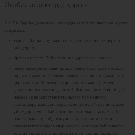
Дербес деректерді қорғау
5.1. Біз Дербес деректерді жинауды келесі тәсілдермен жүзеге
асырамыз:
тікелей Пайдаланушыдан немесе ол уәкілеттік берген
өкілдерден;
браузер немесе Пайдаланушы құрылғысы арқылы;
басқа көздерден, оның ішінде мыналарды қоса алғанда,
бірақ олармен шектелмей: мысалы, жалпыға қолжетімді
дерекқорлар; бірлескен маркетингтік және (немесе)
қаржы-шаруашылық қызмет бойынша әріптестер; бізде
немесе сізде шарттық қатынастар бар банктер,
сақтандыру компаниялары және (немесе) өзге де қаржы
ұйымдары; ұялы байланыс операторлары; әлеуметтік
платформалар; пайдаланушылардың достары немесе
әлеуметтік платформалар арқылы олармен байланысты
өзге де тұлғалар, сондай-ақ өзге де үшінші тұлғалар.