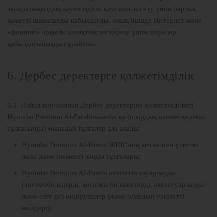
ақпаратыңыздың қауіпсіздігін қамтамасыз ету үшін барлық
қажетті шараларды қабылдауды, оның ішінде Интернет және
«фишинг» арқылы алаяқтықтан қорғау үшін шаралар
қабылдауыңызды сұраймыз.
6. Дербес деректерге қолжетімділік
6.1. Пайдаланушының Дербес деректеріне қолжетімділікті
Hyundai Premium Al-Farabi-нан басқа (олардың қызметкерлері
тұлғасында) мынадай тұлғалар ала алады:
Hyundai Premium Al-Farabi ЖШС-нің кез келген үлестес
жеке және (немесе) заңды тұлғалары;
Hyundai Premium Al-Farabi өткізетін тауарларды
(автомобильдерді, қосалқы бөлшектерді, аксессуарларды
және өзге де) өндірушілер (және олардың уәкілетті
өкілдері);