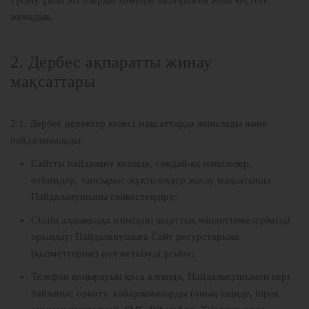
түсіну үшін біз оларды төменде келтірілген жеке кестеге
жинадық.
2. Дербес ақпаратты жинау
мақсаттары
2.1. Дербес деректер келесі мақсаттарда жиналады және
пайдаланылады:
Сайтты пайдалану кезінде, сондай-ақ мәмілелер,
өтінімдер, тапсырыс-жүктелімдер жасау мақсатында
Пайдаланушыны сәйкестендіру;
Сіздің алдыңызда өзіміздің шарттық міндеттемелерімізді
орындау; Пайдаланушыға Сайт ресурстарына
(қызметтеріне) қол жеткізуді ұсыну;
Телефон қоңырауын қоса алғанда, Пайдаланушымен кері
байланыс орнату, хабарламаларды (оның ішінде, бірақ