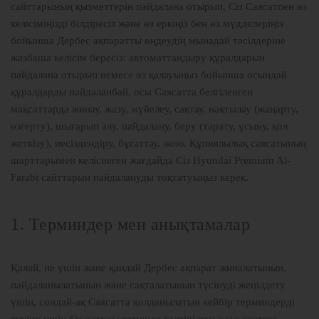
сайттарының қызметтерін пайдалана отырып, Сіз Саясатпен өз
келісіміңізді білдіресіз және өз еркіңіз бен өз мүдделеріңіз
бойынша Дербес ақпаратты өңдеудің мынадай тәсілдеріне
жазбаша келісім бересіз: автоматтандыру құралдарын
пайдалана отырып немесе өз қалауыңыз бойынша осындай
құралдарды пайдаланбай, осы Саясатта белгіленген
мақсаттарда жинау, жазу, жүйелеу, сақтау, нақтылау (жаңарту,
өзгерту), шығарып алу, пайдалану, беру (тарату, ұсыну, қол
жеткізу), иесіздендіру, бұғаттау, жою. Құпиялылық саясатының
шарттарымен келіспеген жағдайда Сіз Hyundai Premium Al-
Farabi сайттарын пайдалануды тоқтатуыңыз керек.
1. Терминдер мен анықтамалар
Қалай, не үшін және қандай Дербес ақпарат жиналатынын,
пайдаланылатынын және сақталатынын түсінуді жеңілдету
үшін, сондай-ақ Саясатта қолданылатын кейбір терминдерді