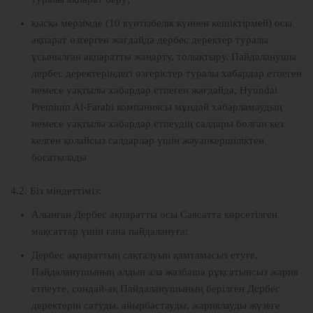
қысқа мерзімде (10 күнтізбелік күннен кешіктірмей) осы
ақпарат өзгерген жағдайда дербес деректер туралы
ұсынылған ақпаратты жаңарту, толықтыру. Пайдаланушы
дербес деректеріндегі өзгерістер туралы хабардар етпеген
немесе уақтылы хабардар етпеген жағдайда, Hyundai
Premium Al-Farabi компаниясы мұндай хабарламаудың
немесе уақтылы хабардар етпеудің салдары болған кез
келген қолайсыз салдарлар үшін жауапкершіліктен
босатылады
4.2. Біз міндеттіміз:
Алынған Дербес ақпаратты осы Саясатта көрсетілген
мақсаттар үшін ғана пайдалануға;
Дербес ақпараттың сақталуын қамтамасыз етуге,
Пайдаланушының алдын ала жазбаша рұқсатынсыз жария
етпеуге, сондай-ақ Пайдаланушының берілген Дербес
деректерін сатуды, айырбастауды, жариялауды жүзеге