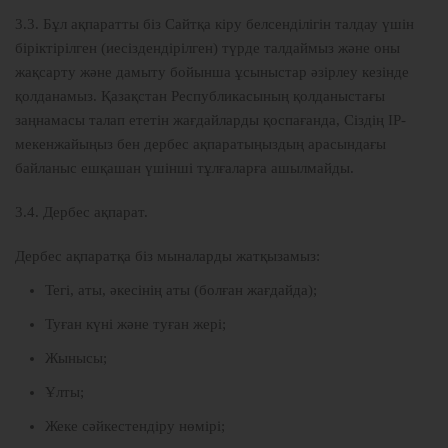
3.3. Бұл ақпаратты біз Сайтқа кіру белсенділігін талдау үшін
біріктірілген (иесіздендірілген) түрде талдаймыз және оны
жақсарту және дамыту бойынша ұсыныстар әзірлеу кезінде
қолданамыз. Қазақстан Республикасының қолданыстағы
заңнамасы талап ететін жағдайларды қоспағанда, Сіздің IP-
мекенжайыңыз бен дербес ақпаратыңыздың арасындағы
байланыс ешқашан үшінші тұлғаларға ашылмайды.
3.4. Дербес ақпарат.
Дербес ақпаратқа біз мыналарды жатқызамыз:
Тегі, аты, әкесінің аты (болған жағдайда);
Туған күні және туған жері;
Жынысы;
Ұлты;
Жеке сәйкестендіру нөмірі;