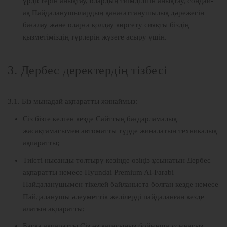
үрдістерін анықтау, олардың тиімділігін анықтау, сондай-
ақ Пайдаланушылардың қанағаттанушылық дәрежесін
бағалау және оларға қолдау көрсету сияқты біздің
қызметіміздің түрлерін жүзеге асыру үшін.
3. Дербес деректердің тізбесі
3.1. Біз мынадай ақпаратты жинаймыз:
Сіз бізге келген кезде Сайттың бағдарламалық
жасақтамасымен автоматты түрде жиналатын техникалық
ақпаратты;
Тиісті нысанды толтыру кезінде өзіңіз ұсынатын Дербес
ақпаратты немесе Hyundai Premium Al-Farabi
Пайдаланушымен тікелей байланыста болған кезде немесе
Пайдаланушы әлеуметтік желілерді пайдаланған кезде
алатын ақпаратты;
Басқа ақпаратты Сіз өз қалауыңыз бойынша ұсынасыз.