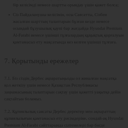
бір келісімді немесе шартты орындау үшін қажет болса;
Сіз Пайдаланушы келісімін, осы Саясатты, Сізбен
жасалған шарттың талаптарын бұзған кезде немесе
осындай бұзушылық қаупі бар жағдайда Hyundai Premium
Al-Farabi немесе үшінші тұлғалардың құқықтық қорғалуын
қамтамасыз ету мақсатында кез келген үшінші тұлғаға.
7. Қорытынды ережелер
7.1. Біз сіздің Дербес ақпаратыңызды ол жиналған мақсатқа
қол жеткізу үшін немесе Қазақстан Республикасы
заңнамасының талаптарын сақтау үшін қажетті уақытқа дейін
сақтайтын боламыз.
7.2. Құпиялылық саясаты Дербес деректер мен ақпараттың
құпиялылығын қамтамасыз ету рәсімдеріне, сондай-ақ Hyundai
Premium Al-Farabi сайттарында сілтемелері бар бөгде