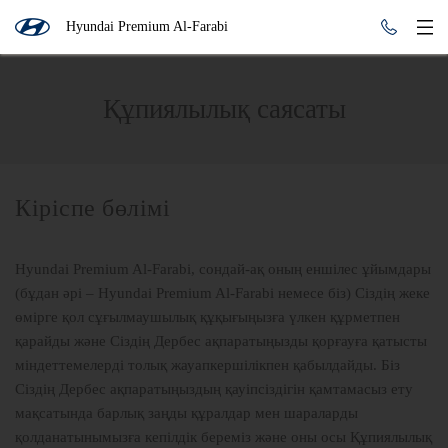
Hyundai Premium Al-Farabi
Құпиялылық саясаты
Кіріспе бөлімі
Hyundai Premium Al-Farabi, сондай-ақ оның еншілес ұйымдары
(бұдан әрі – Hyundai Premium Al-Farabi немесе біз) Сіздің жеке
өмірге қол сұғылмаушылық құқығыңызға үлкен құрметпен
қарайды және Сіздің Дербес ақпаратыңызды қорғауға қатысты
міндеттемелерді толық жауапкершілікпен қабылдайды. Біз
Сіздің Дербес ақпаратыңыздың қауіпсіздігін қамтамасыз ету
мақсатында барлық заңды құралдар мен шараларды
қолданатынымызға кепілдік береміз және оны осы Құпиялылық