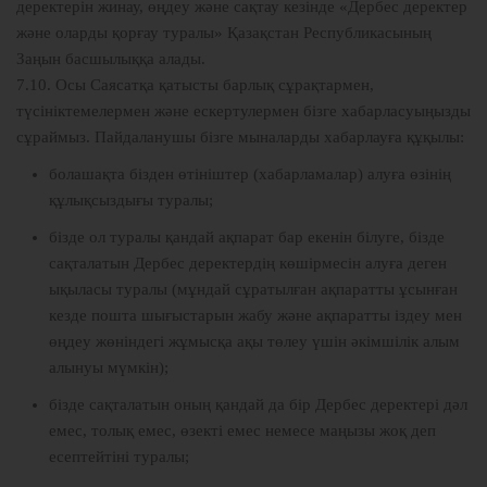
деректерін жинау, өңдеу және сақтау кезінде «Дербес деректер
және оларды қорғау туралы» Қазақстан Республикасының
Заңын басшылыққа алады.
7.10. Осы Саясатқа қатысты барлық сұрақтармен,
түсініктемелермен және ескертулермен бізге хабарласуыңызды
сұраймыз. Пайдаланушы бізге мыналарды хабарлауға құқылы:
болашақта бізден өтініштер (хабарламалар) алуға өзінің
құлықсыздығы туралы;
бізде ол туралы қандай ақпарат бар екенін білуге, бізде
сақталатын Дербес деректердің көшірмесін алуға деген
ықыласы туралы (мұндай сұратылған ақпаратты ұсынған
кезде пошта шығыстарын жабу және ақпаратты іздеу мен
өңдеу жөніндегі жұмысқа ақы төлеу үшін әкімшілік алым
алынуы мүмкін);
бізде сақталатын оның қандай да бір Дербес деректері дәл
емес, толық емес, өзекті емес немесе маңызы жоқ деп
есептейтіні туралы;