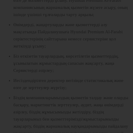
өзге де мәліметтерді ұсыну. Hyundai Premium Al-Farabi
компаниясының жарнамалық қызметін жүзеге асыру, оның
ішінде үшінші тұлғаларды тарту арқылы;
Өнімдерді, жаңартуларды және қызметтерді алу
мақсатында Пайдаланушыға Hyundai Premium Al-Farabi
серіктестерінің сайттарына немесе сервистеріне қол
жеткізуді ұсыну;
Біз өткізетін тауарлардың, көрсетілетін қызметтердің,
ұсынылатын жұмыстардың сапасын жақсарту, жаңа
Сервистерді әзірлеу;
Иесіздендірілген деректер негізінде статистикалық және
өзге де зерттеулер жүргізу;
Біздің компанияларымыздың қызметін талдау және оларды
басқару, маркетингтік зерттеулер, аудит, жаңа өнімдерді
әзірлеу, біздің жұмысымызды жетілдіру, біздің
тауарларымыз бен қызметтерімізді/жұмыстарымызды
жақсарту, біздің жарнамалық науқандарымызды пайдалану