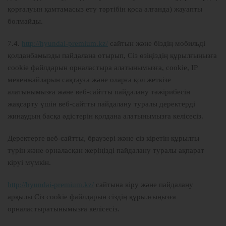
қорғалуын қамтамасыз ету тәртібін қоса алғанда) жауапты
болмайды.
7.4.
http://hyundai-premium.kz/
сайтын және біздің мобильді
қолданбамызды пайдалана отырып, Сіз өзіңіздің құрылғыңызға
cookie файлдарын орналастыра алатынымызға, cookie, IP
мекенжайларын сақтауға және оларға қол жеткізе
алатынымызға және веб-сайтты пайдалану тәжірибесін
жақсарту үшін веб-сайтты пайдалану туралы деректерді
жинаудың басқа әдістерін қолдана алатынымызға келісесіз.
Деректерге веб-сайтты, браузері және сіз кіретін құрылғы
түрін және орналасқан жеріңізді пайдалану туралы ақпарат
кіруі мүмкін.
http://hyundai-premium.kz/
сайтына кіру және пайдалану
арқылы Сіз cookie файлдарын сіздің құрылғыңызға
орналастыратынымызға келісесіз.