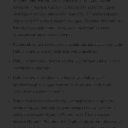
онымен шектелмей, SMS, WhatsApp, Telegram және
басқалар арқылы), Сайтты пайдалануға қатысты сұрау
салуларды жіберу, қызметтер көрсету, Пайдаланушыдан
сұрау салулар мен өтінімдерді өңдеу, Hyundai Premium Al-
Farabi науқандары мен басқа да қызметтері туралы
жарнамалық ақпаратты жіберу;
Қауіпсіздікті қамтамасыз ету, алаяқтықтың алдын алу үшін
Пайдаланушының орналасқан жерін анықтау;
Пайдаланушыға берілген дербес деректердің дәлдігі мен
толықтығын растау;
Пайдаланушыға Сайтты пайдалануға байланысты
проблемалар туындаған кезде тиімді клиенттік және
техникалық қолдау көрсету;
Пайдаланушыға қызметтердің жаңартуларын, арнайы
ұсыныстарды, бағалар туралы ақпаратты, жаңалықтар
жіберілімін және Hyundai Premium Al-Farabi атынан
немесе Hyundai Premium Al-Farabi серіктестерінің атынан