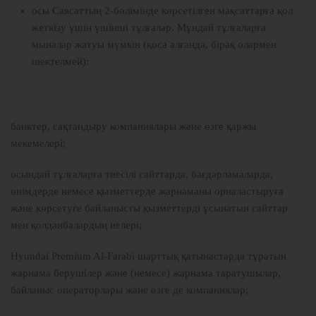
осы Саясаттың 2-бөлімінде көрсетілген мақсаттарға қол
жеткізу үшін үшінші тұлғалар. Мұндай тұлғаларға
мыналар жатуы мүмкін (қоса алғанда, бірақ олармен
шектелмей):
банктер, сақтандыру компаниялары және өзге қаржы
мекемелері;
осындай тұлғаларға тиесілі сайттарда, бағдарламаларда,
өнімдерде немесе қызметтерде жарнаманы орналастыруға
және көрсетуге байланысты қызметтерді ұсынатын сайттар
мен қолданбалардың иелері;
Hyundai Premium Al-Farabi шарттық қатынастарда тұратын
жарнама берушілер және (немесе) жарнама таратушылар,
байланыс операторлары және өзге де компаниялар;