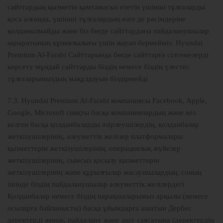
сайттардың қызметін қамтамасыз ететін үшінші тұлғаларды
қоса алғанда, үшінші тұлғалардың өзге де рәсімдеріне
қолданылмайды және біз бөгде сайттардағы пайдаланушылар
ақпаратының құпиялылығы үшін жауап бермейміз. Hyundai
Premium Al-Farabi Сайттарында бөгде сайттарға сілтемелерді
көрсету мұндай сайттарды біздің немесе біздің үлестес
тұлғаларымыздың мақұлдауын білдірмейді
7.3. Hyundai Premium Al-Farabi компаниясы Facebook, Apple,
Google, Microsoft сияқты басқа компаниялардың және кез
келген басқа қолданбаларды әзірлеушілердің, қолданбалар
жеткізушілерінің, әлеуметтік желілер платформалары
қызметтерін жеткізушілерінің, операциялық жүйелер
жеткізушілерінің, сымсыз қосылу қызметтерін
жеткізушілерінің және құрылғылар жасаушылардың, соның
ішінде біздің пайдаланушылар әлеуметтік желілердегі
Қолданбалар немесе біздің парақшаларымыз арқылы (немесе
осыларға байланысты) басқа ұйымдарға ашатын Дербес
деректерді жинау, пайдалану және ашу саясатына (деректердің