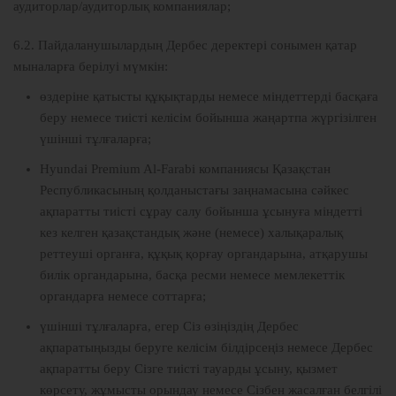
аудиторлар/аудиторлық компаниялар;
6.2. Пайдаланушылардың Дербес деректері сонымен қатар
мыналарға берілуі мүмкін:
өздеріне қатысты құқықтарды немесе міндеттерді басқаға
беру немесе тиісті келісім бойынша жаңартпа жүргізілген
үшінші тұлғаларға;
Hyundai Premium Al-Farabi компаниясы Қазақстан
Республикасының қолданыстағы заңнамасына сәйкес
ақпаратты тиісті сұрау салу бойынша ұсынуға міндетті
кез келген қазақстандық және (немесе) халықаралық
реттеуші органға, құқық қорғау органдарына, атқарушы
билік органдарына, басқа ресми немесе мемлекеттік
органдарға немесе соттарға;
үшінші тұлғаларға, егер Сіз өзіңіздің Дербес
ақпаратыңызды беруге келісім білдірсеңіз немесе Дербес
ақпаратты беру Сізге тиісті тауарды ұсыну, қызмет
көрсету, жұмысты орындау немесе Сізбен жасалған белгілі