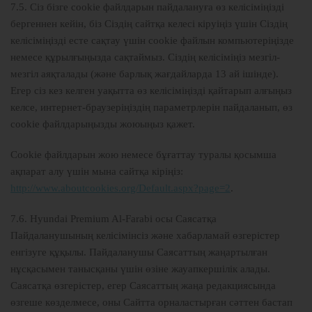
7.5. Сіз бізге cookie файлдарын пайдалануға өз келісіміңізді
бергеннен кейін, біз Сіздің сайтқа келесі кіруіңіз үшін Сіздің
келісіміңізді есте сақтау үшін cookie файлын компьютеріңізде
немесе құрылғыңызда сақтаймыз. Сіздің келісіміңіз мезгіл-
мезгіл аяқталады (және барлық жағдайларда 13 ай ішінде).
Егер сіз кез келген уақытта өз келісіміңізді қайтарып алғыңыз
келсе, интернет-браузеріңіздің параметрлерін пайдаланып, өз
cookie файлдарыңызды жоюыңыз қажет.
Cookie файлдарын жою немесе бұғаттау туралы қосымша
ақпарат алу үшін мына сайтқа кіріңіз:
http://www.aboutcookies.org/Default.aspx?page=2
.
7.6. Hyundai Premium Al-Farabi осы Саясатқа
Пайдаланушының келісімінсіз және хабарламай өзгерістер
енгізуге құқылы. Пайдаланушы Саясаттың жаңартылған
нұсқасымен танысқаны үшін өзіне жауапкершілік алады.
Саясатқа өзгерістер, егер Саясаттың жаңа редакциясында
өзгеше көзделмесе, оны Сайтта орналастырған сәттен бастап