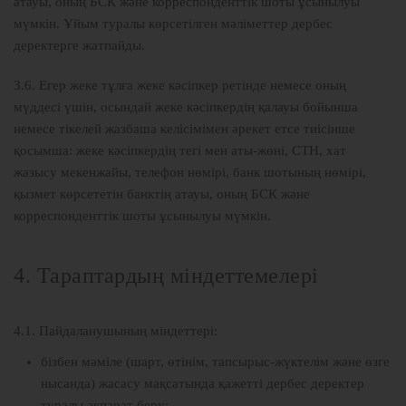
атауы, оның БСК және корреспонденттік шоты ұсынылуы
мүмкін. Ұйым туралы көрсетілген мәліметтер дербес
деректерге жатпайды.
3.6. Егер жеке тұлға жеке кәсіпкер ретінде немесе оның
мүддесі үшін, осындай жеке кәсіпкердің қалауы бойынша
немесе тікелей жазбаша келісімімен әрекет етсе тиісінше
қосымша: жеке кәсіпкердің тегі мен аты-жөні, СТН, хат
жазысу мекенжайы, телефон нөмірі, банк шотының нөмірі,
қызмет көрсететін банктің атауы, оның БСК және
корреспонденттік шоты ұсынылуы мүмкін.
4. Тараптардың міндеттемелері
4.1. Пайдаланушының міндеттері:
бізбен мәміле (шарт, өтінім, тапсырыс-жүктелім және өзге
нысанда) жасасу мақсатында қажетті дербес деректер
туралы ақпарат беру;