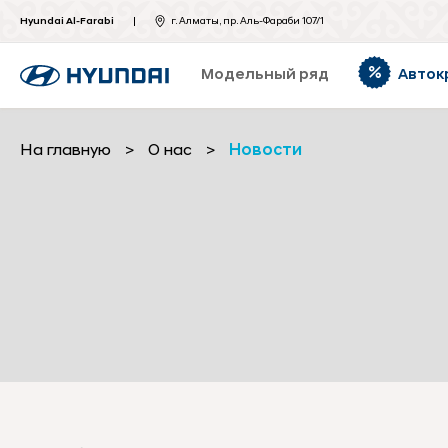
Hyundai Al-Farabi
г. Алматы, пр. Аль-Фараби 107/1
Модельный ряд
Авток
На главную
>
О нас
>
Новости