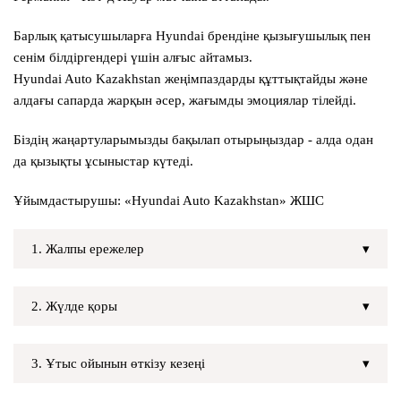
Барлық қатысушыларға Hyundai брендіне қызығушылық пен
сенім білдіргендері үшін алғыс айтамыз.
Hyundai Auto Kazakhstan жеңімпаздарды құттықтайды және
алдағы сапарда жарқын әсер, жағымды эмоциялар тілейді.
Біздің жаңартуларымызды бақылап отырыңыздар - алда одан
да қызықты ұсыныстар күтеді.
Ұйымдастырушы:
«Hyundai Auto Kazakhstan» ЖШС
1. Жалпы ережелер
2. Жүлде қоры
3. Ұтыс ойынын өткізу кезеңі