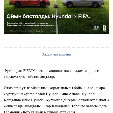
Акция завершена
Футболдан FIFA™ әлем чемпионатына екі адамға арналған
жолдама ұтыс ойыны аяқталды.
Өткізілген ұтыс ойынының қорытындысы бойынша іс - шара
жүргізушісі @archibaaalt Hyundai Auto Astana, Hyundai
Karaganda және Hyundai Kyzylorda дилерлік орталықтарынан 3
жеңімпазды анықтады. Олар Канаданың Торонто қаласындағы
Германия - Кот-д'Ивуар матчына аттанады.