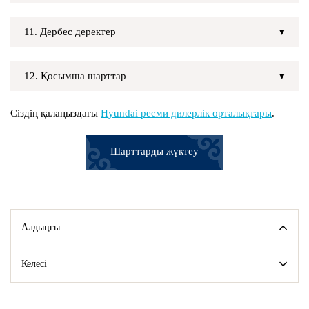
11. Дербес деректер
12. Қосымша шарттар
Сіздің қалаңыздағы
Hyundai ресми дилерлік орталықтары
.
Шарттарды жүктеу
Алдыңғы
Келесі