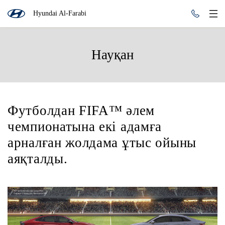
Hyundai Al-Farabi
Науқан
Футболдан FIFA™ әлем
чемпионатына екі адамға
арналған жолдама ұтыс ойыны
аяқталды.