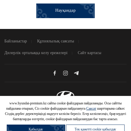
Науқандар
Байланыстар
Құпиялылық саясаты
Дилерлік орталыққа келу ережелері
Сайт картасы
www.hyundai-premium.kz сайты cookie файлдарын пайдаланады. Осы сайтты
© 2026 Hyundai Motor Company
пайдалана отырып, Сіз cookie файлдарын пайдалануға
Саясат
шарттарына сәйкес
Сіздің дербес деректеріңізді өңдеуге келісім бересіз. Егер келіспесеңіз, браузердегі
баптауларды өзгертіп, cookie файлдарын пайдаланудан бас тарта аласыз.
Қабылдау
Тек қажетті cookie қабылдау