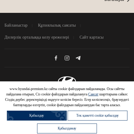
Байланыстар
Құпиялылық саясаты
Дилерлік орталыққа келу ережелері
Сайт картасы
www.hyundai-premium.kz сайты cookie файлдарын пайдаланады. Осы сайтты
© 2026 Hyundai Motor Company
пайдалана отырып, Сіз cookie файлдарын пайдалануға
Саясат
шарттарына сәйкес
Сіздің дербес деректеріңізді өңдеуге келісім бересіз. Егер келіспесеңіз, браузердегі
баптауларды өзгертіп, cookie файлдарын пайдаланудан бас тарта аласыз.
Қабылдау
Тек қажетті cookie қабылдау
HYUNDAI
Қабылдамау
АВТОМОБИЛЬДЕРІНЕ