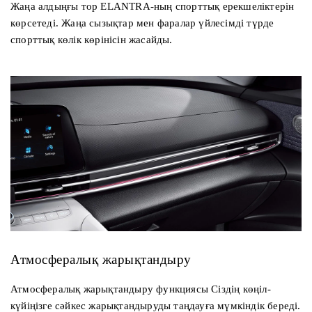
Жаңа алдыңғы тор ELANTRA-ның спорттық ерекшеліктерін
көрсетеді. Жаңа сызықтар мен фаралар үйлесімді түрде
спорттық көлік көрінісін жасайды.
Атмосфералық жарықтандыру
Атмосфералық жарықтандыру функциясы Сіздің көңіл-
күйіңізге сәйкес жарықтандыруды таңдауға мүмкіндік береді.