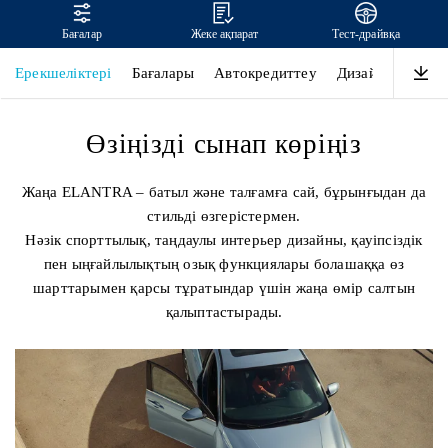
Бағалар
Жеке ақпарат
Тест-драйвқа
ELANTRA
Ерекшеліктері
Бағалары
Автокредиттеу
Дизайны
Өнім
Өзіңізді сынап көріңіз
Жаңа ELANTRA – батыл және талғамға сай, бұрынғыдан да
стильді өзгерістермен.
Нәзік спорттылық, таңдаулы интерьер дизайны, қауіпсіздік
пен ыңғайлылықтың озық функциялары болашаққа өз
шарттарымен қарсы тұратындар үшін жаңа өмір салтын
қалыптастырады.