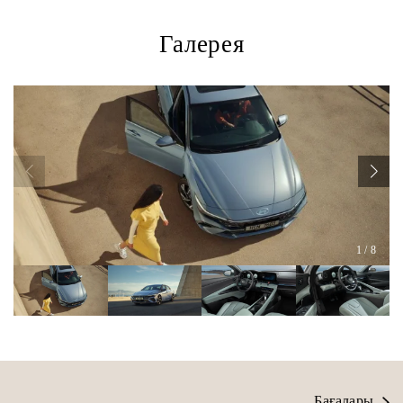
Галерея
1
/
8
Бағалары