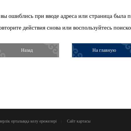
вы ошиблись при вводе адреса или страница была 
овторите действия снова или воспользуйтесь поиско
Назад
На главную
ерлік орталыққа келу ережелері
Сайт картасы