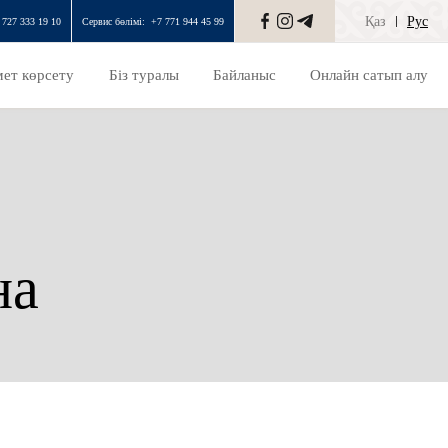
Қаз
Рус
 727 333 19 10
Сервис бөлімі:
+7 771 944 45 99
ет көрсету
Біз туралы
Байланыс
Онлайн сатып алу
на