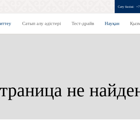
Сату бөлімі:
+7
иттеу
Сатып алу әдістері
Тест-драйв
Науқан
Қызм
траница не найде