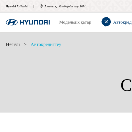
Hyundai Al-Farabi
Алматы қ., Әл-Фараби даңғ.107/1
Модельдік қатар
Автокред
Негізгі
>
Автокредиттеу
С