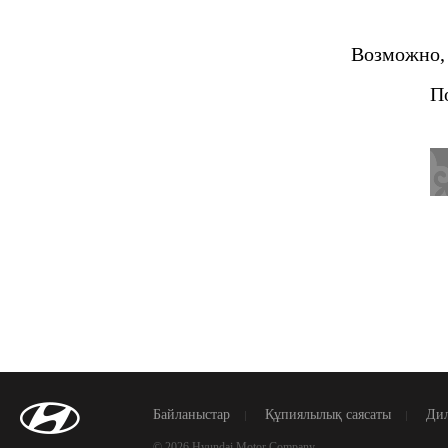
Возможно, 
П
Байланыстар
Құпиялылық саясаты
Дил
© 2026 Hyundai Motor Company