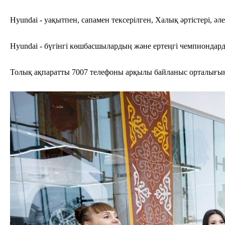
Hyundai - уақытпен, сапамен тексерілген, Халық әртістері,
Hyundai - бүгінгі көшбасшылардың және ертеңгі чемпиондар
Толық ақпаратты 7007 телефоны арқылы байланыс орталығын