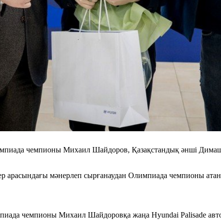
импиада чемпионы Михаил Шайдоров, Қазақстандық әнші Дима
лер арасындағы мәнерлеп сырғанаудан Олимпиада чемпионы ат
пиада чемпионы Михаил Шайдоровқа жаңа Hyundai Palisade авток