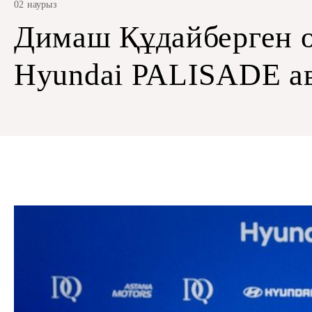
02 наурыз
Димаш Құдайберген 
Hyundai PALISADE ав