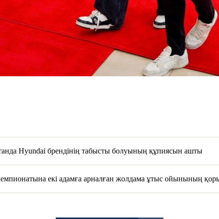
танда Hyundai брендінің табысты болуының құпиясын ашты
емпионатына екі адамға арналған жолдама ұтыс ойынының қо