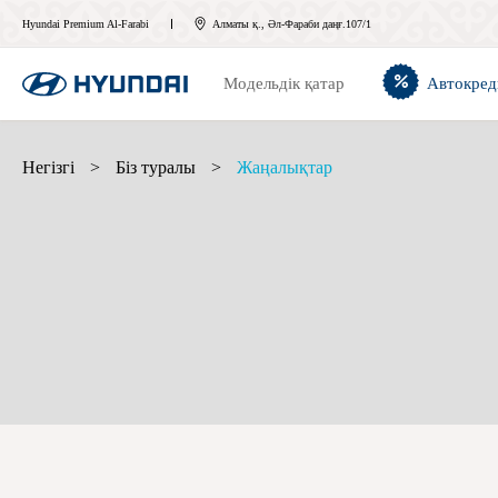
Hyundai Premium Al-Farabi
Алматы қ., Әл-Фараби даңғ.107/1
Модельдік қатар
Автокред
Негізгі
>
Біз туралы
>
Жаңалықтар