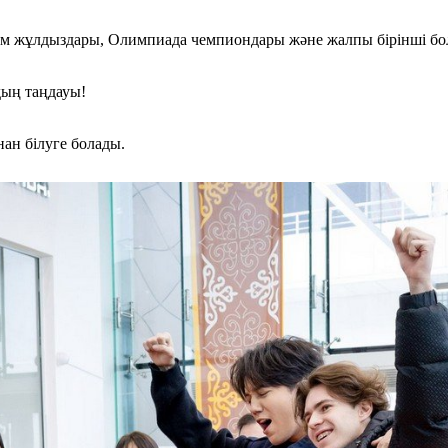
 әлем жұлдыздары, Олимпиада чемпиондары және жалпы бірінші бо
дың таңдауы!
ан білуге болады.