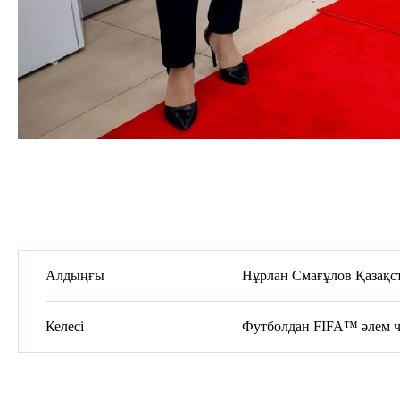
Алдыңғы
Нұрлан Смағұлов Қазақс
Келесі
Футболдан FIFA™ әлем ч