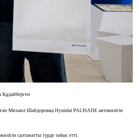
ш Құдайберген
анған Михаил Шайдоровқа Hyundai PALISADE автокөлігін
өлігін салтанатты түрде табыс етті.