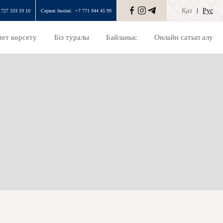
Қаз
Рус
 727 333 19 10
Сервис бөлімі:
+7 771 944 45 99
ет көрсету
Біз туралы
Байланыс
Онлайн сатып алу