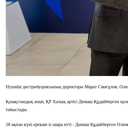
Hyundai дистрибуциясының директоры Марат Смағұлов, Ол
Қазақстандық әнші, ҚР Халық әртісі Димаш Құдайберген ер
табыстады.
28 ақпан күні ерекше іс-шара өтті - Димаш Құдайберген Олим