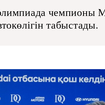
олимпиада чемпионы 
токөлігін табыстады.