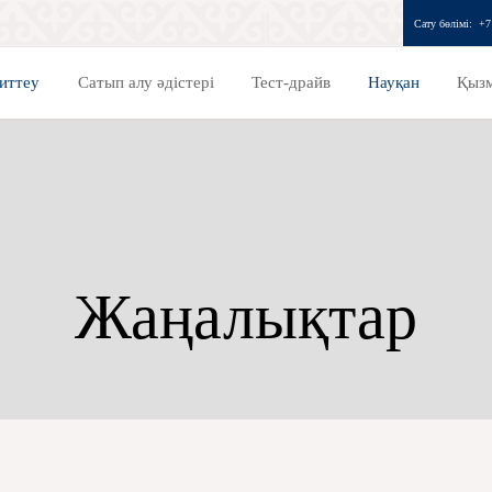
Сату бөлімі:
+7
иттеу
Сатып алу әдістері
Тест-драйв
Науқан
Қызм
Жаңалықтар