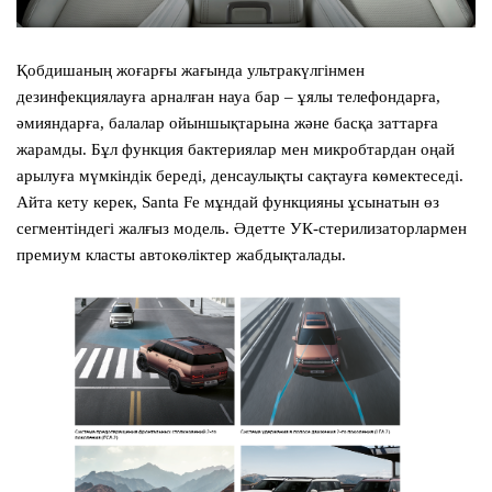
Қобдишаның жоғарғы жағында ультракүлгінмен
дезинфекциялауға арналған науа бар – ұялы телефондарға,
әмияндарға, балалар ойыншықтарына және басқа заттарға
жарамды. Бұл функция бактериялар мен микробтардан оңай
арылуға мүмкіндік береді, денсаулықты сақтауға көмектеседі.
Айта кету керек,
Santa Fe
мұндай функцияны ұсынатын өз
сегментіндегі жалғыз модель. Әдетте УК-стерилизаторлармен
премиум класты автокөліктер жабдықталады.