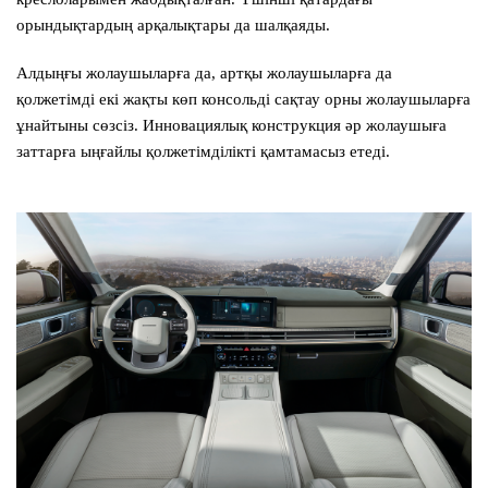
орындықтардың арқалықтары да шалқаяды.
Алдыңғы жолаушыларға да, артқы жолаушыларға да
қолжетімді екі жақты көп консольді сақтау орны жолаушыларға
ұнайтыны сөзсіз. Инновациялық конструкция әр жолаушыға
заттарға ыңғайлы қолжетімділікті қамтамасыз етеді.