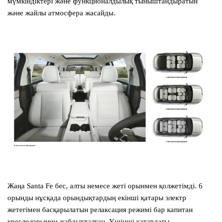
мүмкіндіктері және функционалдылық тыныштандыратын
және жайлы атмосфера жасайды.
Жаңа
Santa Fe
бес, алты немесе жеті орынмен қолжетімді. 6
орынды нұсқада орындықтардың екінші қатары электр
жетегімен басқарылатын релаксация режимі бар капитан
креслоларымен жабдықталған. Үшінші қатардағы