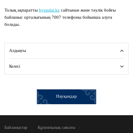
Толық ақпаратты
hyundai.kz
сайтынан және тәулік бойғы
байланыс орталығының 7007 телефоны бойынша алуға
болады.
Алдыңғы
Келесі
Науқандар
Байланыстар
Құпиялылық саясаты