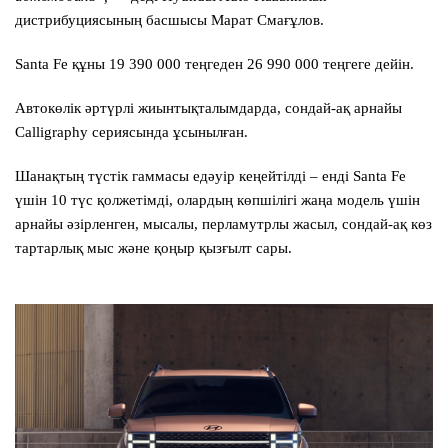
дистрибуциясының басшысы Марат Смағұлов.
Santa Fe
құны 19 390 000 теңгеден 26 990 000 теңгеге дейін.
Автокөлік әртүрлі жиынтықталымдарда, сондай-ақ арнайы
Calligraphy сериясында ұсынылған.
Шанақтың түстік гаммасы едәуір кеңейтілді – енді
Santa Fe
үшін 10 түс қолжетімді, олардың көпшілігі жаңа модель үшін
арнайы әзірленген, мысалы, перламутрлы жасыл, сондай-ақ көз
тартарлық мыс және қоңыр қызғылт сары.