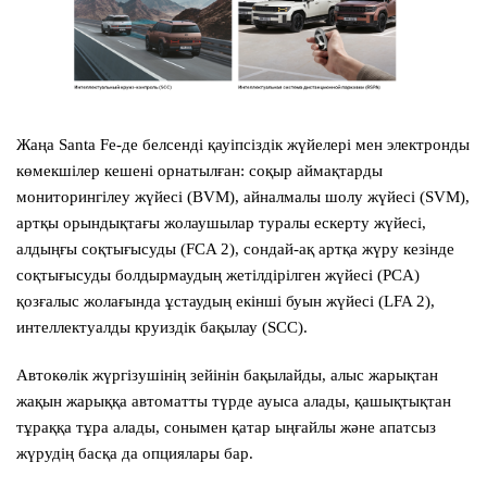
Жаңа
Santa Fe
-де белсенді қауіпсіздік жүйелері мен электронды
көмекшілер кешені орнатылған: соқыр аймақтарды
мониторингілеу жүйесі (BVM), айналмалы шолу жүйесі (SVM),
артқы орындықтағы жолаушылар туралы ескерту жүйесі,
алдыңғы соқтығысуды (FCA 2), сондай-ақ артқа жүру кезінде
соқтығысуды болдырмаудың жетілдірілген жүйесі (PCA)
қозғалыс жолағында ұстаудың екінші буын жүйесі (LFA 2),
интеллектуалды круиздік бақылау (SCC).
Автокөлік жүргізушінің зейінін бақылайды, алыс жарықтан
жақын жарыққа автоматты түрде ауыса алады, қашықтықтан
тұраққа тұра алады, сонымен қатар ыңғайлы және апатсыз
жүрудің басқа да опциялары бар.