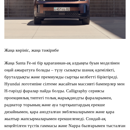
Жаңа көрініс, жаңа тәжірибе
Жаңа
Santa Fe
-ні бір қарағаннан-ақ алдыңғы буын моделінен
оңай ажыратуға болады – түзу сызықты шанақ әдемілікті,
бруталдықты және премиумды сыртқы келбетті біріктіреді.
Hyundai логотипіне сілтеме жасайтын массивті бамперлер мен
Н-тәрізді фаралар пайда болды. Calligraphy сериясы
проекциялық типтегі толық жарықдиодты фараларымен,
радиатор торының және ауа тартқыштардың ерекше
дизайнымен, қара анодталған эмблемаларымен және қара
жылтыр жапсырмаларымен ерекшеленеді. Сондай-ақ
кеңейтілген түстік гаммасы және Nappa былғарымен тысталған