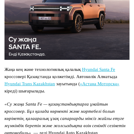
Жаңа кең және технологиялық қалалық
Hyundai Santa Fe
кроссовері Қазақстанда қолжетімді. Автокөлік Алматыда
Hyundai Trans Kazakhstan
зауытында (
«Астана Моторсқа»
кіреді) шығарылады.
«Су жаңа
Santa Fe
— қазақстандықтарға ұнайтын
кроссовер. Бұл қалада көрнекті және мәртебелі болып
көрінетін, қалааралық ұзақ сапарларды мінсіз жайлы етуге
мүмкіндік беретін және жолсыздықта өзін сенімді сезінетін
автомобиль»,
— деді Hyundai Auto Kazakhstan