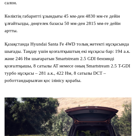
салон.
Көліктің габаритті ұзындығы 45 мм-ден 4830 мм-ге дейін
ұлғайтылды, дөңгелек базасы 50 мм-ден 2815 мм-ге дейін
артты.
Қазақстанда Hyundai
Santa Fe
4WD толық жетекті нұсқасында
шығады. Таңдау үшін қозғалтқыштың екі нұсқасы бар: 194 а.к.
және 246 Нм шығаратын Smartstream 2.5 GDI бензинді
қозғалтқышы, 8 сатылы AT немесе оның Smartstream 2.5 T-GDI
турбо нұсқасы – 281 а.к., 422 Нм, 8 сатылы DCT –
роботтандырылған қос ілінісу қорабы.