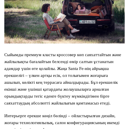
Сыйымды премиум класты кроссовер көп саяхаттайтын және
жайлылықты бағалайтын белсенді өмір салтын ұстанатын
адамдар үшін өте қолайлы. Жаңа
Santa Fe
-нің айрықша
ерекшелігі – үлкен артқы есік, ол толығымен жоғарыға
ашылып, көлікті кең террасаға айналдырады. Бұл ерекшелік
екінші және үшінші қатардағы жолаушыларға арналған
орындықтарды тегіс еденге бүктеу мүмкіндігімен бірге
саяхаттаудың абсолютті жайлылығын қамтамасыз етеді.
Интерьерге ерекше көңіл бөлінді – ойластырылған дизайн,
жоғары технологиялылық, салон конфигурациясының икемді