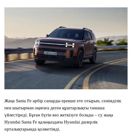
Жаңа
Santa Fe
әрбір сапарды ерекше ете отырып, сенімділік
пен шытырман оқиғаға деген құштарлықты тамаша
үйлестіреді. Бұған бүгін көз жеткізуге болады – су жаңа
Hyundai Santa Fe
қалаңыздағы Hyundai дилерлік
орталықтарында қолжетімді.